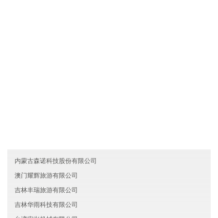
湖北荆门隆禾新材料有限公司拥有先进的现代化生产设备和生产工
艺，确保产品品质不仅达到国家标准，而且优于国家标准；发挥公
司原材料采购优势和成本管控优势，使产品的性价比较优；直接与
国际和国内原材料生产厂家合作，确保原材料进货渠道都是来自化
工原料知名生产企业。
友情链接
广西黛沛医疗有限公司
内蒙古鼎峰服务有限公司
山西嘉青保险有限公司
内蒙古森诺科技股份有限公司
澳门耀辉旅游有限公司
吉林丰瑞旅游有限公司
吉林华雨科技有限公司